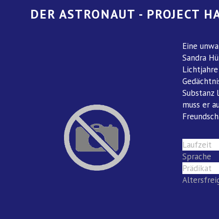
DER ASTRONAUT - PROJECT H
Eine unwa
Sandra Hü
Lichtjahre
Gedächtnis
Substanz l
muss er a
Freundscha
Laufzeit
Sprache
Prädikat
Altersfre