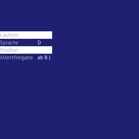
Laufzeit
105
Sprache
D
Prädikat
keines
Altersfreigabe
ab 8 J.