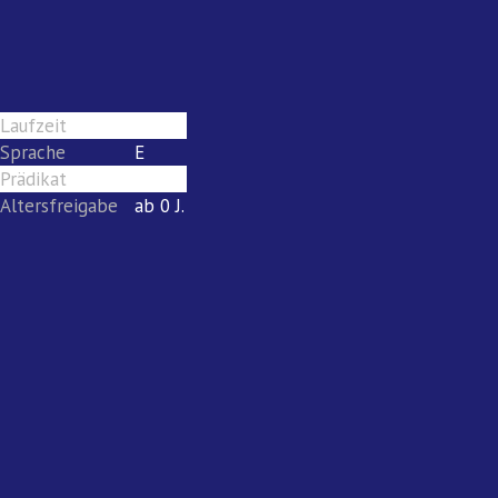
Laufzeit
120
Sprache
E
Prädikat
keines
Altersfreigabe
ab 0 J.